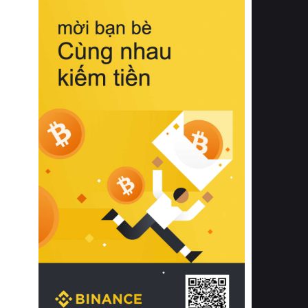
biệt từ bề mặt vải mềm mịn, khả năng
thoáng khí tuyệt vời cho đến độ đàn
hồi chuẩn xác của phần đệm nâng đỡ
cột sống.
Bên cạnh đó, việc lựa chọn các dòng
sản phẩm đạt chuẩn chất lượng quốc
tế còn giúp ngăn ngừa tình trạng kích
ứng da, hạn chế sự phát triển của vi
khuẩn và nấm mốc trong điều kiện
thời tiết nóng ẩm. Bạn có thể tìm hiểu
thêm các nghiên cứu khoa học về tác
động của giấc ngủ và môi trường
phòng ngủ đối với sức khỏe con
người tại Sleep Foundation (External
Link) để có cái nhìn toàn diện hơn.
2. Các tiêu chí vàng khi lựa chọn
chăn ga gối đệm cao cấp cho phòng
ngủ
Để sở hữu một bộ chăn ga gối đệm
cao cấp hoàn hảo cả về thẩm mỹ lẫn
công năng, người tiêu dùng cần cân
nhắc kỹ lưỡng các tiêu chí quan trọng