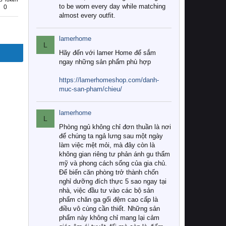
to be worn every day while matching
0
almost every outfit.
lamerhome
L
Hãy đến với lamer Home để sắm
ngay những sản phẩm phù hợp
https://lamerhomeshop.com/danh-
muc-san-pham/chieu/
lamerhome
L
Phòng ngủ không chỉ đơn thuần là nơi
để chúng ta ngả lưng sau một ngày
làm việc mệt mỏi, mà đây còn là
không gian riêng tư phản ánh gu thẩm
mỹ và phong cách sống của gia chủ.
Để biến căn phòng trở thành chốn
nghỉ dưỡng đích thực 5 sao ngay tại
nhà, việc đầu tư vào các bộ sản
phẩm chăn ga gối đệm cao cấp là
điều vô cùng cần thiết. Những sản
phẩm này không chỉ mang lại cảm