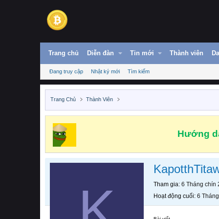
Trang chủ
Diễn đàn
Tin mới
Thành viên
Da
Đang truy cập
Nhật ký mới
Tìm kiếm
Trang Chủ
Thành Viên
Hướng dẫ
KapotthTita
K
Tham gia
6 Tháng chín
Hoạt động cuối
6 Tháng
Bài viết