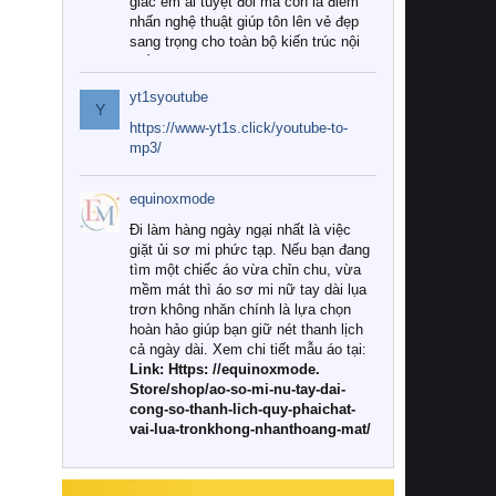
giác êm ái tuyệt đối mà còn là điểm
nhấn nghệ thuật giúp tôn lên vẻ đẹp
sang trọng cho toàn bộ kiến trúc nội
thất.
yt1syoutube
Tuy nhiên, giữa thị trường đa dạng
Y
với vô vàn thương hiệu và mẫu mã
https://www-yt1s.click/youtube-to-
như hiện nay, làm thế nào để chọn
mp3/
được những bộ chăn ga gối đệm cao
cấp thực sự chất lượng, phù hợp với
equinoxmode
khí hậu và nhu cầu sử dụng của gia
đình? Hãy cùng chúng tôi đi tìm lời
Đi làm hàng ngày ngại nhất là việc
giải đáp chi tiết qua bài viết dưới đây.
giặt ủi sơ mi phức tạp. Nếu bạn đang
tìm một chiếc áo vừa chỉn chu, vừa
1. Tại sao các gia đình hiện đại lại ưa
mềm mát thì áo sơ mi nữ tay dài lụa
chuộng chăn ga gối đệm cao cấp?
trơn không nhăn chính là lựa chọn
hoàn hảo giúp bạn giữ nét thanh lịch
Khác với các dòng sản phẩm thông
cả ngày dài. Xem chi tiết mẫu áo tại:
thường, những bộ chăn ga gối đệm
Link: Https: //equinoxmode.
cao cấp trải qua quy trình sản xuất
Store/shop/ao-so-mi-nu-tay-dai-
nghiêm ngặt từ khâu chọn lọc nguyên
cong-so-thanh-lich-quy-phaichat-
liệu tự nhiên đến công nghệ dệt
vai-lua-tronkhong-nhanthoang-mat/
nhuộm hiện đại không chứa hóa chất
độc hại. Khi sử dụng dòng sản phẩm
này, bạn sẽ cảm nhận rõ rệt sự khác