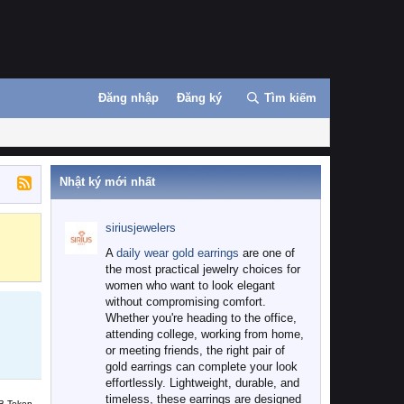
Đăng nhập
Đăng ký
Tìm kiếm
Nhật ký mới nhất
siriusjewelers
Binance
MEXC
A
daily wear gold earrings
are one of
the most practical jewelry choices for
women who want to look elegant
without compromising comfort.
Whether you're heading to the office,
attending college, working from home,
or meeting friends, the right pair of
gold earrings can complete your look
effortlessly. Lightweight, durable, and
timeless, these earrings are designed
B Token