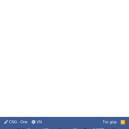
CNG - One
VN
Trợ giúp
R
S