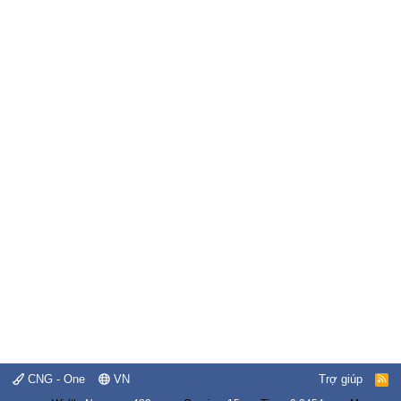
CNG - One
VN
Trợ giúp
R
S