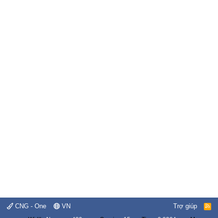
CNG - One
VN
Trợ giúp
R
S