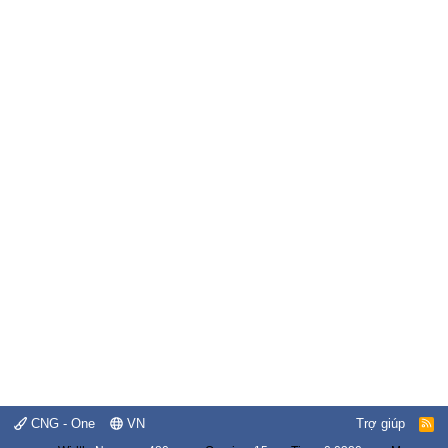
CNG - One
VN
Trợ giúp
R
S