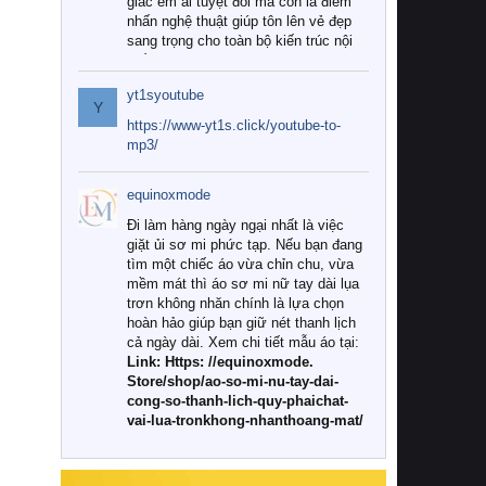
giác êm ái tuyệt đối mà còn là điểm
nhấn nghệ thuật giúp tôn lên vẻ đẹp
sang trọng cho toàn bộ kiến trúc nội
thất.
yt1syoutube
Tuy nhiên, giữa thị trường đa dạng
Y
với vô vàn thương hiệu và mẫu mã
https://www-yt1s.click/youtube-to-
như hiện nay, làm thế nào để chọn
mp3/
được những bộ chăn ga gối đệm cao
cấp thực sự chất lượng, phù hợp với
equinoxmode
khí hậu và nhu cầu sử dụng của gia
đình? Hãy cùng chúng tôi đi tìm lời
Đi làm hàng ngày ngại nhất là việc
giải đáp chi tiết qua bài viết dưới đây.
giặt ủi sơ mi phức tạp. Nếu bạn đang
tìm một chiếc áo vừa chỉn chu, vừa
1. Tại sao các gia đình hiện đại lại ưa
mềm mát thì áo sơ mi nữ tay dài lụa
chuộng chăn ga gối đệm cao cấp?
trơn không nhăn chính là lựa chọn
hoàn hảo giúp bạn giữ nét thanh lịch
Khác với các dòng sản phẩm thông
cả ngày dài. Xem chi tiết mẫu áo tại:
thường, những bộ chăn ga gối đệm
Link: Https: //equinoxmode.
cao cấp trải qua quy trình sản xuất
Store/shop/ao-so-mi-nu-tay-dai-
nghiêm ngặt từ khâu chọn lọc nguyên
cong-so-thanh-lich-quy-phaichat-
liệu tự nhiên đến công nghệ dệt
vai-lua-tronkhong-nhanthoang-mat/
nhuộm hiện đại không chứa hóa chất
độc hại. Khi sử dụng dòng sản phẩm
này, bạn sẽ cảm nhận rõ rệt sự khác