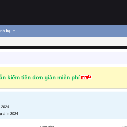
nh bạ
n kiếm tiền đơn giản miễn phí
n 2024
g chín 2024
Lượt thích
VN