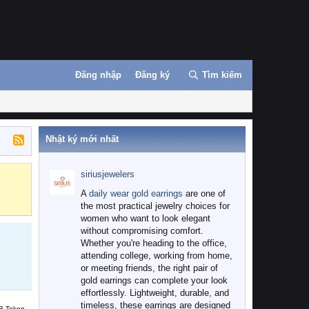
Đăng nhập
Đăng ký
Tìm kiếm
Nhật ký mới nhất
siriusjewelers
Binance
MEXC
A
daily wear gold earrings
are one of
the most practical jewelry choices for
women who want to look elegant
without compromising comfort.
Whether you're heading to the office,
attending college, working from home,
or meeting friends, the right pair of
gold earrings can complete your look
effortlessly. Lightweight, durable, and
timeless, these earrings are designed
B Token