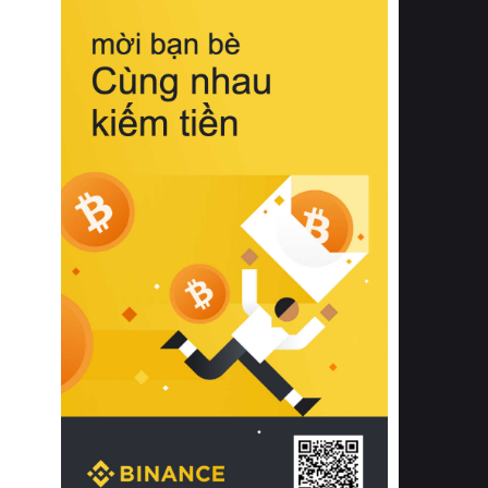
biệt từ bề mặt vải mềm mịn, khả năng
thoáng khí tuyệt vời cho đến độ đàn
hồi chuẩn xác của phần đệm nâng đỡ
cột sống.
Bên cạnh đó, việc lựa chọn các dòng
sản phẩm đạt chuẩn chất lượng quốc
tế còn giúp ngăn ngừa tình trạng kích
ứng da, hạn chế sự phát triển của vi
khuẩn và nấm mốc trong điều kiện
thời tiết nóng ẩm. Bạn có thể tìm hiểu
thêm các nghiên cứu khoa học về tác
động của giấc ngủ và môi trường
phòng ngủ đối với sức khỏe con
người tại Sleep Foundation (External
Link) để có cái nhìn toàn diện hơn.
2. Các tiêu chí vàng khi lựa chọn
chăn ga gối đệm cao cấp cho phòng
ngủ
Để sở hữu một bộ chăn ga gối đệm
cao cấp hoàn hảo cả về thẩm mỹ lẫn
công năng, người tiêu dùng cần cân
nhắc kỹ lưỡng các tiêu chí quan trọng