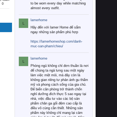
to be worn every day while matching
0
almost every outfit.
lamerhome
L
Hãy đến với lamer Home để sắm
ngay những sản phẩm phù hợp
https://lamerhomeshop.com/danh-
muc-san-pham/chieu/
lamerhome
L
Phòng ngủ không chỉ đơn thuần là nơi
để chúng ta ngả lưng sau một ngày
làm việc mệt mỏi, mà đây còn là
không gian riêng tư phản ánh gu thẩm
mỹ và phong cách sống của gia chủ.
Để biến căn phòng trở thành chốn
nghỉ dưỡng đích thực 5 sao ngay tại
nhà, việc đầu tư vào các bộ sản
phẩm chăn ga gối đệm cao cấp là
điều vô cùng cần thiết. Những sản
phẩm này không chỉ mang lại cảm