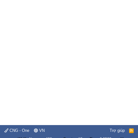
CNG - One
VN
Trợ giúp
R
S