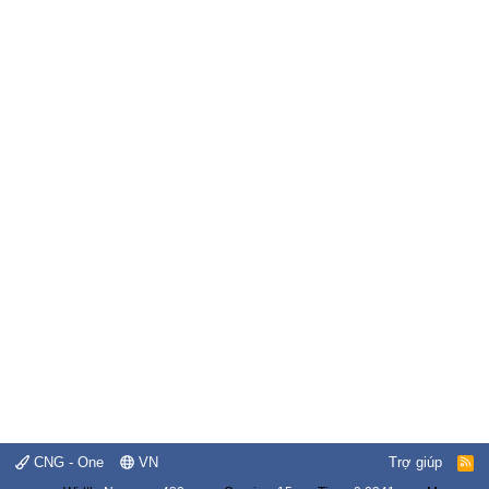
CNG - One
VN
Trợ giúp
R
S