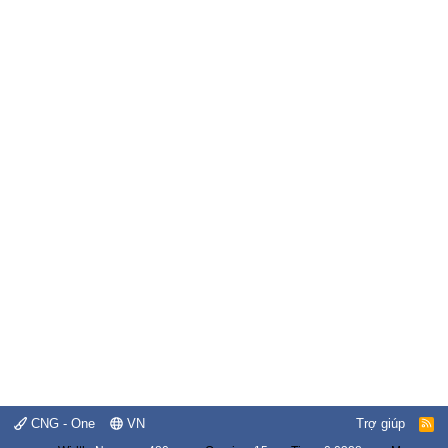
CNG - One
VN
Trợ giúp
R
S