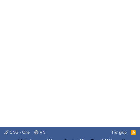
CNG - One
VN
Trợ giúp
R
S