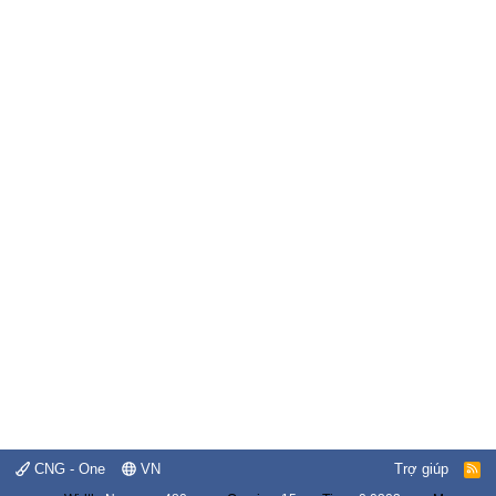
CNG - One
VN
Trợ giúp
R
S