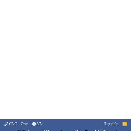
CNG - One
VN
Trợ giúp
R
S