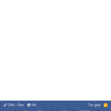
CNG - One
VN
Trợ giúp
R
S