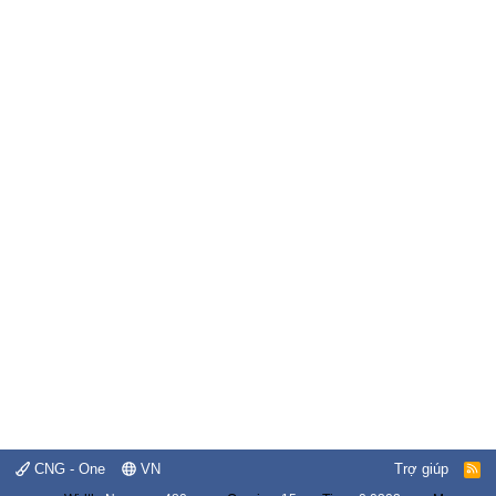
CNG - One
VN
Trợ giúp
R
S