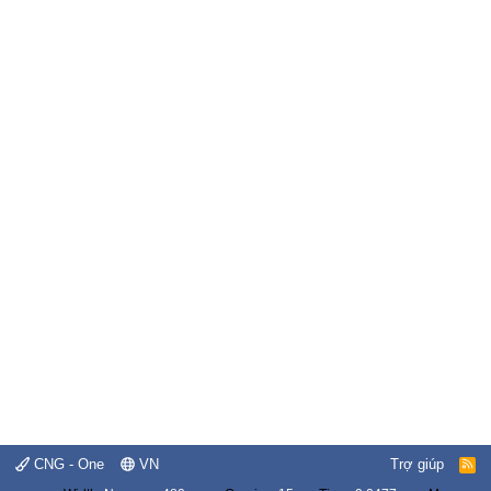
CNG - One
VN
Trợ giúp
R
S