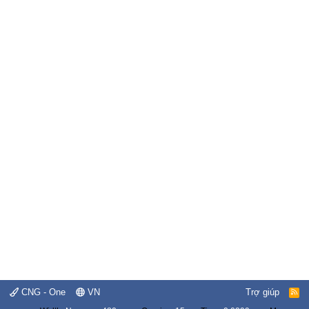
CNG - One
VN
Trợ giúp
R
S