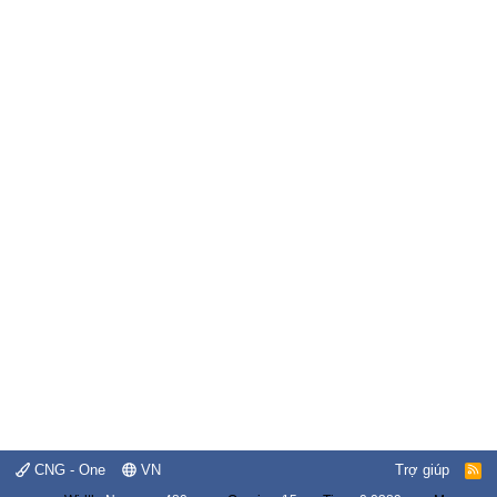
CNG - One
VN
Trợ giúp
R
S