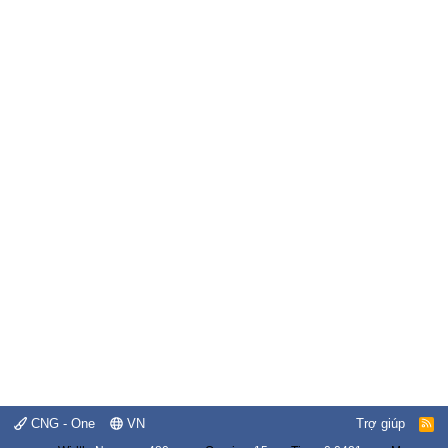
CNG - One
VN
Trợ giúp
R
S