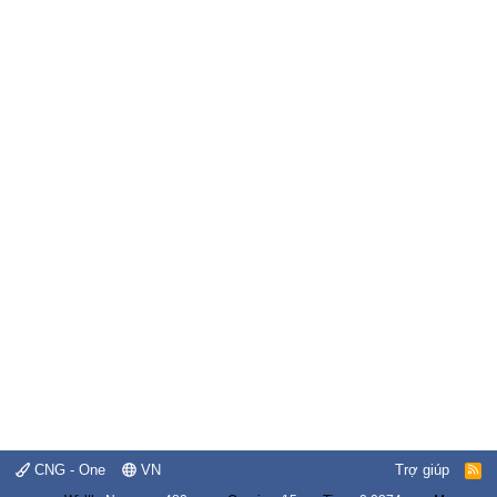
CNG - One
VN
Trợ giúp
R
S