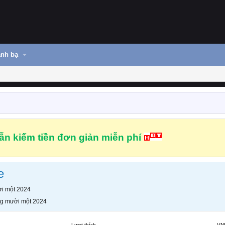
nh bạ
n kiếm tiền đơn giản miễn phí
e
i một 2024
g mười một 2024
Lượt thích
VN