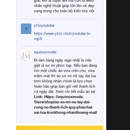
giác êm ái tuyệt đối mà còn là điểm
nhấn nghệ thuật giúp tôn lên vẻ đẹp
sang trọng cho toàn bộ kiến trúc nội
thất.
yt1syoutube
Tuy nhiên, giữa thị trường đa dạng
Y
với vô vàn thương hiệu và mẫu mã
https://www-yt1s.click/youtube-to-
như hiện nay, làm thế nào để chọn
mp3/
được những bộ chăn ga gối đệm cao
cấp thực sự chất lượng, phù hợp với
equinoxmode
khí hậu và nhu cầu sử dụng của gia
đình? Hãy cùng chúng tôi đi tìm lời
Đi làm hàng ngày ngại nhất là việc
giải đáp chi tiết qua bài viết dưới đây.
giặt ủi sơ mi phức tạp. Nếu bạn đang
tìm một chiếc áo vừa chỉn chu, vừa
1. Tại sao các gia đình hiện đại lại ưa
mềm mát thì áo sơ mi nữ tay dài lụa
chuộng chăn ga gối đệm cao cấp?
trơn không nhăn chính là lựa chọn
hoàn hảo giúp bạn giữ nét thanh lịch
Khác với các dòng sản phẩm thông
cả ngày dài. Xem chi tiết mẫu áo tại:
thường, những bộ chăn ga gối đệm
Link: Https: //equinoxmode.
cao cấp trải qua quy trình sản xuất
Store/shop/ao-so-mi-nu-tay-dai-
nghiêm ngặt từ khâu chọn lọc nguyên
cong-so-thanh-lich-quy-phaichat-
liệu tự nhiên đến công nghệ dệt
vai-lua-tronkhong-nhanthoang-mat/
nhuộm hiện đại không chứa hóa chất
độc hại. Khi sử dụng dòng sản phẩm
này, bạn sẽ cảm nhận rõ rệt sự khác