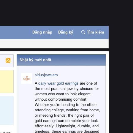
Đăng nhập
Đăng ký
Tìm kiếm
Nhật ký mới nhất
siriusjewelers
Binance
MEXC
A
daily wear gold earrings
are one of
the most practical jewelry choices for
women who want to look elegant
without compromising comfort.
Whether you're heading to the office,
attending college, working from home,
or meeting friends, the right pair of
gold earrings can complete your look
effortlessly. Lightweight, durable, and
timeless, these earrings are designed
B Token