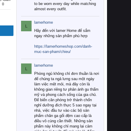
to be worn every day while matching
0
almost every outfit.
lamerhome
L
Hãy đến với lamer Home để sắm
ngay những sản phẩm phù hợp
https://lamerhomeshop.com/danh-
muc-san-pham/chieu/
lamerhome
L
Phòng ngủ không chỉ đơn thuần là nơi
để chúng ta ngả lưng sau một ngày
làm việc mệt mỏi, mà đây còn là
không gian riêng tư phản ánh gu thẩm
mỹ và phong cách sống của gia chủ.
Để biến căn phòng trở thành chốn
nghỉ dưỡng đích thực 5 sao ngay tại
nhà, việc đầu tư vào các bộ sản
phẩm chăn ga gối đệm cao cấp là
điều vô cùng cần thiết. Những sản
phẩm này không chỉ mang lại cảm