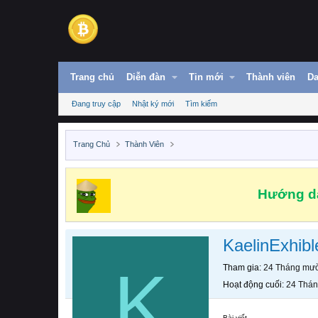
Trang chủ
Diễn đàn
Tin mới
Thành viên
Da
Đang truy cập
Nhật ký mới
Tìm kiếm
Trang Chủ
Thành Viên
Hướng dẫ
KaelinExhibl
K
Tham gia
24 Tháng mườ
Hoạt động cuối
24 Thán
Bài viết