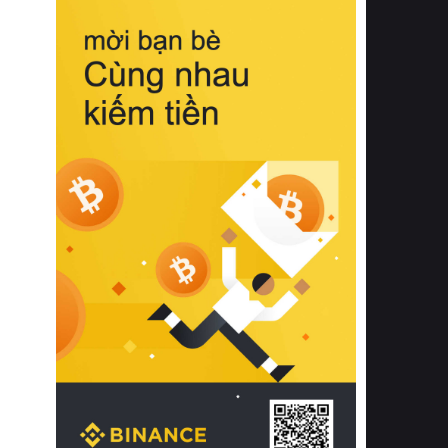
biệt từ bề mặt vải mềm mịn, khả năng
thoáng khí tuyệt vời cho đến độ đàn
hồi chuẩn xác của phần đệm nâng đỡ
cột sống.
Bên cạnh đó, việc lựa chọn các dòng
sản phẩm đạt chuẩn chất lượng quốc
tế còn giúp ngăn ngừa tình trạng kích
ứng da, hạn chế sự phát triển của vi
khuẩn và nấm mốc trong điều kiện
thời tiết nóng ẩm. Bạn có thể tìm hiểu
thêm các nghiên cứu khoa học về tác
động của giấc ngủ và môi trường
phòng ngủ đối với sức khỏe con
người tại Sleep Foundation (External
Link) để có cái nhìn toàn diện hơn.
2. Các tiêu chí vàng khi lựa chọn
chăn ga gối đệm cao cấp cho phòng
ngủ
Để sở hữu một bộ chăn ga gối đệm
cao cấp hoàn hảo cả về thẩm mỹ lẫn
công năng, người tiêu dùng cần cân
nhắc kỹ lưỡng các tiêu chí quan trọng