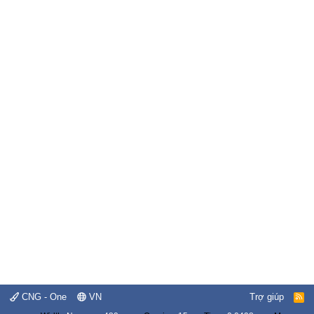
CNG - One
VN
Trợ giúp
R
S