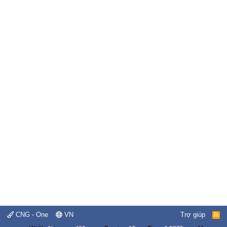
CNG - One
VN
Trợ giúp
R
S