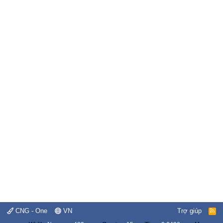
CNG - One
VN
Trợ giúp
R
S