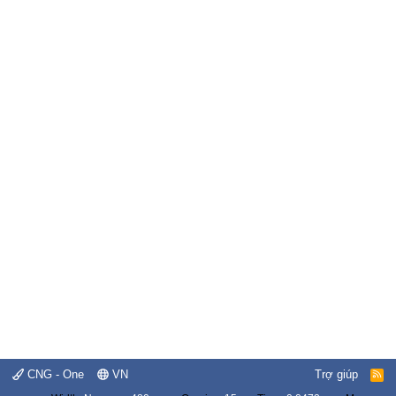
CNG - One
VN
Trợ giúp
R
S