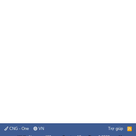
CNG - One
VN
Trợ giúp
R
S