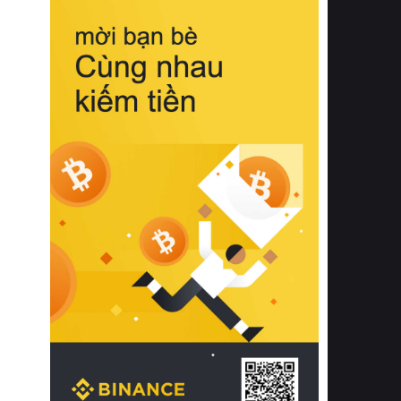
biệt từ bề mặt vải mềm mịn, khả năng
thoáng khí tuyệt vời cho đến độ đàn
hồi chuẩn xác của phần đệm nâng đỡ
cột sống.
Bên cạnh đó, việc lựa chọn các dòng
sản phẩm đạt chuẩn chất lượng quốc
tế còn giúp ngăn ngừa tình trạng kích
ứng da, hạn chế sự phát triển của vi
khuẩn và nấm mốc trong điều kiện
thời tiết nóng ẩm. Bạn có thể tìm hiểu
thêm các nghiên cứu khoa học về tác
động của giấc ngủ và môi trường
phòng ngủ đối với sức khỏe con
người tại Sleep Foundation (External
Link) để có cái nhìn toàn diện hơn.
2. Các tiêu chí vàng khi lựa chọn
chăn ga gối đệm cao cấp cho phòng
ngủ
Để sở hữu một bộ chăn ga gối đệm
cao cấp hoàn hảo cả về thẩm mỹ lẫn
công năng, người tiêu dùng cần cân
nhắc kỹ lưỡng các tiêu chí quan trọng