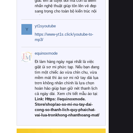
giác êm ái tuyệt đối mà còn là điểm
nhấn nghệ thuật giúp tôn lên vẻ đẹp
sang trọng cho toàn bộ kiến trúc nội
thất.
yt1syoutube
Tuy nhiên, giữa thị trường đa dạng
Y
với vô vàn thương hiệu và mẫu mã
https://www-yt1s.click/youtube-to-
như hiện nay, làm thế nào để chọn
mp3/
được những bộ chăn ga gối đệm cao
cấp thực sự chất lượng, phù hợp với
equinoxmode
khí hậu và nhu cầu sử dụng của gia
đình? Hãy cùng chúng tôi đi tìm lời
Đi làm hàng ngày ngại nhất là việc
giải đáp chi tiết qua bài viết dưới đây.
giặt ủi sơ mi phức tạp. Nếu bạn đang
tìm một chiếc áo vừa chỉn chu, vừa
1. Tại sao các gia đình hiện đại lại ưa
mềm mát thì áo sơ mi nữ tay dài lụa
chuộng chăn ga gối đệm cao cấp?
trơn không nhăn chính là lựa chọn
hoàn hảo giúp bạn giữ nét thanh lịch
Khác với các dòng sản phẩm thông
cả ngày dài. Xem chi tiết mẫu áo tại:
thường, những bộ chăn ga gối đệm
Link: Https: //equinoxmode.
cao cấp trải qua quy trình sản xuất
Store/shop/ao-so-mi-nu-tay-dai-
nghiêm ngặt từ khâu chọn lọc nguyên
cong-so-thanh-lich-quy-phaichat-
liệu tự nhiên đến công nghệ dệt
vai-lua-tronkhong-nhanthoang-mat/
nhuộm hiện đại không chứa hóa chất
độc hại. Khi sử dụng dòng sản phẩm
này, bạn sẽ cảm nhận rõ rệt sự khác