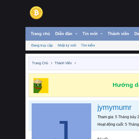
Trang chủ
Diễn đàn
Tin mới
Thành viên
Da
Đang truy cập
Nhật ký mới
Tìm kiếm
Trang Chủ
Thành Viên
Hướng dẫ
jymymumr
J
Tham gia
5 Tháng bảy 
Hoạt động cuối
5 Tháng
Bài viết