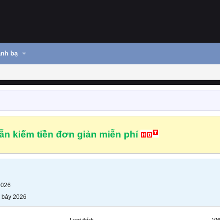
nh bạ
n kiếm tiền đơn giản miễn phí
2026
 bảy 2026
Lượt thích
VN