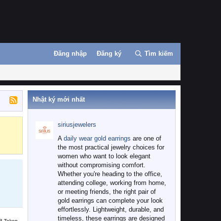
Đăng nhập
Đăng ký
Tìm kiếm
Nhật ký mới nhất
siriusjewelers
Binance
MEXC
A
daily wear gold earrings
are one of
the most practical jewelry choices for
women who want to look elegant
without compromising comfort.
Whether you're heading to the office,
attending college, working from home,
or meeting friends, the right pair of
gold earrings can complete your look
effortlessly. Lightweight, durable, and
timeless, these earrings are designed
B Token