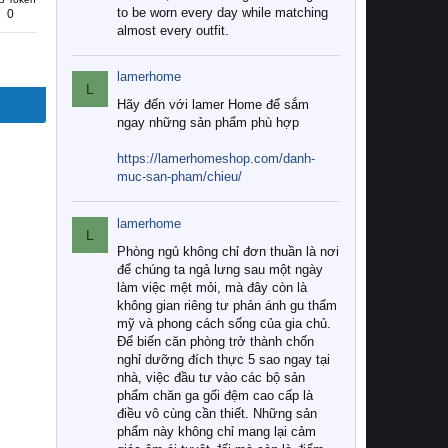
to be worn every day while matching
0
almost every outfit.
lamerhome
L
Hãy đến với lamer Home để sắm
ngay những sản phẩm phù hợp
https://lamerhomeshop.com/danh-
muc-san-pham/chieu/
lamerhome
L
Phòng ngủ không chỉ đơn thuần là nơi
để chúng ta ngả lưng sau một ngày
làm việc mệt mỏi, mà đây còn là
không gian riêng tư phản ánh gu thẩm
mỹ và phong cách sống của gia chủ.
Để biến căn phòng trở thành chốn
nghỉ dưỡng đích thực 5 sao ngay tại
nhà, việc đầu tư vào các bộ sản
phẩm chăn ga gối đệm cao cấp là
điều vô cùng cần thiết. Những sản
phẩm này không chỉ mang lại cảm