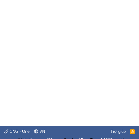
CNG - One
VN
Trợ giúp
R
S