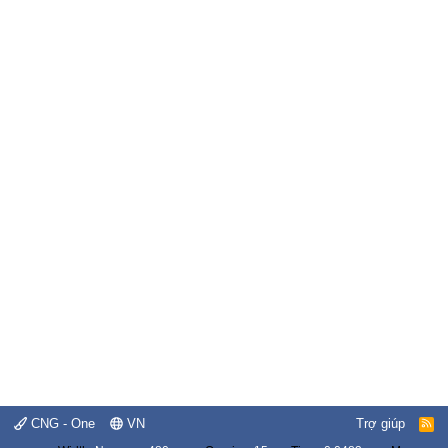
CNG - One
VN
Trợ giúp
R
S