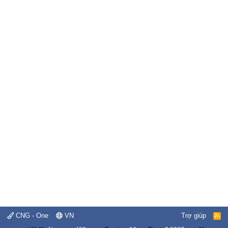
CNG - One
VN
Trợ giúp
R
S