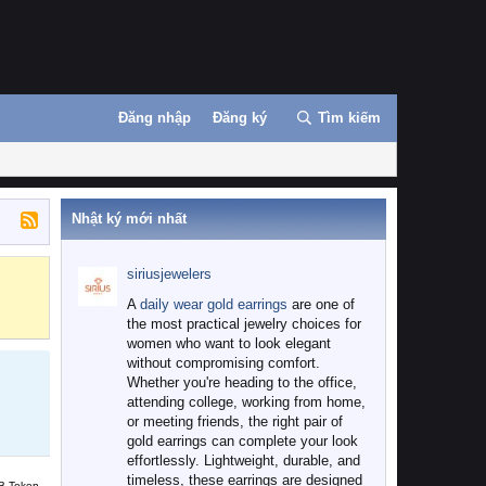
Đăng nhập
Đăng ký
Tìm kiếm
Nhật ký mới nhất
siriusjewelers
Binance
MEXC
A
daily wear gold earrings
are one of
the most practical jewelry choices for
women who want to look elegant
without compromising comfort.
Whether you're heading to the office,
attending college, working from home,
or meeting friends, the right pair of
gold earrings can complete your look
effortlessly. Lightweight, durable, and
timeless, these earrings are designed
B Token