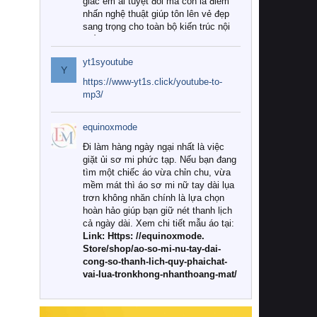
giác êm ái tuyệt đối mà còn là điểm
nhấn nghệ thuật giúp tôn lên vẻ đẹp
sang trọng cho toàn bộ kiến trúc nội
thất.
yt1syoutube
Tuy nhiên, giữa thị trường đa dạng
Y
với vô vàn thương hiệu và mẫu mã
https://www-yt1s.click/youtube-to-
như hiện nay, làm thế nào để chọn
mp3/
được những bộ chăn ga gối đệm cao
cấp thực sự chất lượng, phù hợp với
equinoxmode
khí hậu và nhu cầu sử dụng của gia
đình? Hãy cùng chúng tôi đi tìm lời
Đi làm hàng ngày ngại nhất là việc
giải đáp chi tiết qua bài viết dưới đây.
giặt ủi sơ mi phức tạp. Nếu bạn đang
tìm một chiếc áo vừa chỉn chu, vừa
1. Tại sao các gia đình hiện đại lại ưa
mềm mát thì áo sơ mi nữ tay dài lụa
chuộng chăn ga gối đệm cao cấp?
trơn không nhăn chính là lựa chọn
hoàn hảo giúp bạn giữ nét thanh lịch
Khác với các dòng sản phẩm thông
cả ngày dài. Xem chi tiết mẫu áo tại:
thường, những bộ chăn ga gối đệm
Link: Https: //equinoxmode.
cao cấp trải qua quy trình sản xuất
Store/shop/ao-so-mi-nu-tay-dai-
nghiêm ngặt từ khâu chọn lọc nguyên
cong-so-thanh-lich-quy-phaichat-
liệu tự nhiên đến công nghệ dệt
vai-lua-tronkhong-nhanthoang-mat/
nhuộm hiện đại không chứa hóa chất
độc hại. Khi sử dụng dòng sản phẩm
này, bạn sẽ cảm nhận rõ rệt sự khác