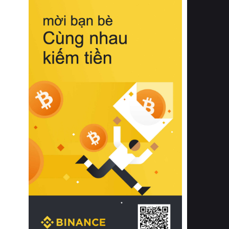
biệt từ bề mặt vải mềm mịn, khả năng
thoáng khí tuyệt vời cho đến độ đàn
hồi chuẩn xác của phần đệm nâng đỡ
cột sống.
Bên cạnh đó, việc lựa chọn các dòng
sản phẩm đạt chuẩn chất lượng quốc
tế còn giúp ngăn ngừa tình trạng kích
ứng da, hạn chế sự phát triển của vi
khuẩn và nấm mốc trong điều kiện
thời tiết nóng ẩm. Bạn có thể tìm hiểu
thêm các nghiên cứu khoa học về tác
động của giấc ngủ và môi trường
phòng ngủ đối với sức khỏe con
người tại Sleep Foundation (External
Link) để có cái nhìn toàn diện hơn.
2. Các tiêu chí vàng khi lựa chọn
chăn ga gối đệm cao cấp cho phòng
ngủ
Để sở hữu một bộ chăn ga gối đệm
cao cấp hoàn hảo cả về thẩm mỹ lẫn
công năng, người tiêu dùng cần cân
nhắc kỹ lưỡng các tiêu chí quan trọng