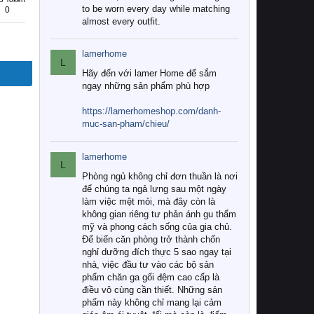
to be worn every day while matching
0
almost every outfit.
lamerhome
L
Hãy đến với lamer Home để sắm
ngay những sản phẩm phù hợp
https://lamerhomeshop.com/danh-
muc-san-pham/chieu/
lamerhome
L
Phòng ngủ không chỉ đơn thuần là nơi
để chúng ta ngả lưng sau một ngày
làm việc mệt mỏi, mà đây còn là
không gian riêng tư phản ánh gu thẩm
mỹ và phong cách sống của gia chủ.
Để biến căn phòng trở thành chốn
nghỉ dưỡng đích thực 5 sao ngay tại
nhà, việc đầu tư vào các bộ sản
phẩm chăn ga gối đệm cao cấp là
điều vô cùng cần thiết. Những sản
phẩm này không chỉ mang lại cảm