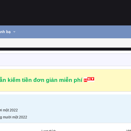
nh bạ
n kiếm tiền đơn giản miễn phí
i một 2022
g mười một 2022
Lượt thích
VN