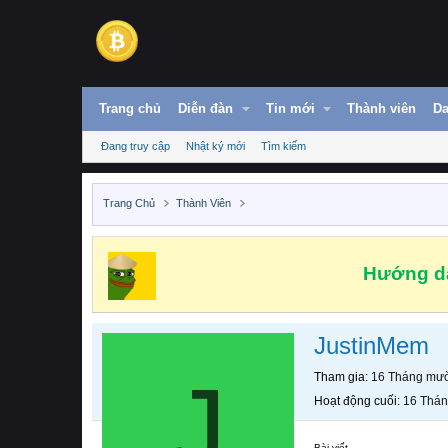
Trang chủ
Diễn đàn
Tin mới
Thành viên
Da
Đang truy cập
Nhật ký mới
Tìm kiếm
Trang Chủ
Thành Viên
Hướng dẫ
JustinMem
J
Tham gia
16 Tháng mườ
Hoạt động cuối
16 Thán
Bài viết