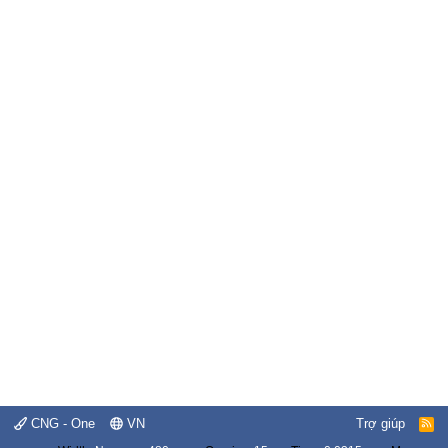
CNG - One
VN
Trợ giúp
R
S