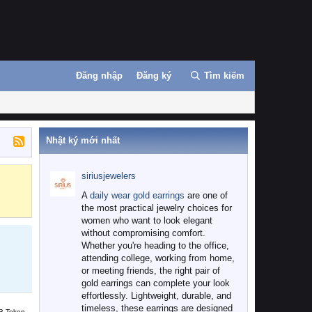
Đăng nhập
Đăng ký
Tìm kiếm
Nhật ký mới nhất
siriusjewelers
Binance
MEXC
A
daily wear gold earrings
are one of
the most practical jewelry choices for
women who want to look elegant
without compromising comfort.
Whether you're heading to the office,
attending college, working from home,
or meeting friends, the right pair of
gold earrings can complete your look
effortlessly. Lightweight, durable, and
timeless, these earrings are designed
B Token