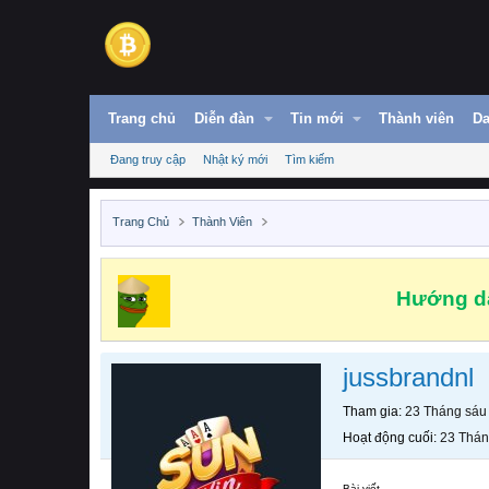
Trang chủ
Diễn đàn
Tin mới
Thành viên
Da
Đang truy cập
Nhật ký mới
Tìm kiếm
Trang Chủ
Thành Viên
Hướng dẫ
jussbrandnl
Tham gia
23 Tháng sáu
Hoạt động cuối
23 Thán
Bài viết