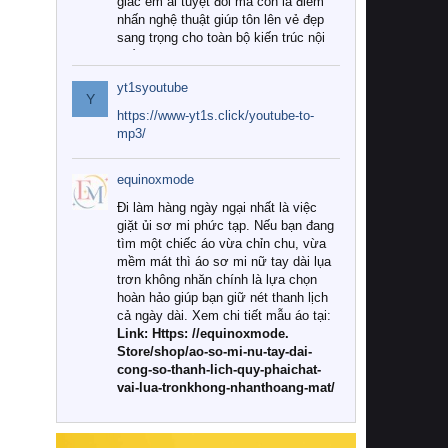
giác êm ái tuyệt đối mà còn là điểm
nhấn nghệ thuật giúp tôn lên vẻ đẹp
sang trọng cho toàn bộ kiến trúc nội
thất.
yt1syoutube
Tuy nhiên, giữa thị trường đa dạng
Y
với vô vàn thương hiệu và mẫu mã
https://www-yt1s.click/youtube-to-
như hiện nay, làm thế nào để chọn
mp3/
được những bộ chăn ga gối đệm cao
cấp thực sự chất lượng, phù hợp với
equinoxmode
khí hậu và nhu cầu sử dụng của gia
đình? Hãy cùng chúng tôi đi tìm lời
Đi làm hàng ngày ngại nhất là việc
giải đáp chi tiết qua bài viết dưới đây.
giặt ủi sơ mi phức tạp. Nếu bạn đang
tìm một chiếc áo vừa chỉn chu, vừa
1. Tại sao các gia đình hiện đại lại ưa
mềm mát thì áo sơ mi nữ tay dài lụa
chuộng chăn ga gối đệm cao cấp?
trơn không nhăn chính là lựa chọn
hoàn hảo giúp bạn giữ nét thanh lịch
Khác với các dòng sản phẩm thông
cả ngày dài. Xem chi tiết mẫu áo tại:
thường, những bộ chăn ga gối đệm
Link: Https: //equinoxmode.
cao cấp trải qua quy trình sản xuất
Store/shop/ao-so-mi-nu-tay-dai-
nghiêm ngặt từ khâu chọn lọc nguyên
cong-so-thanh-lich-quy-phaichat-
liệu tự nhiên đến công nghệ dệt
vai-lua-tronkhong-nhanthoang-mat/
nhuộm hiện đại không chứa hóa chất
độc hại. Khi sử dụng dòng sản phẩm
này, bạn sẽ cảm nhận rõ rệt sự khác