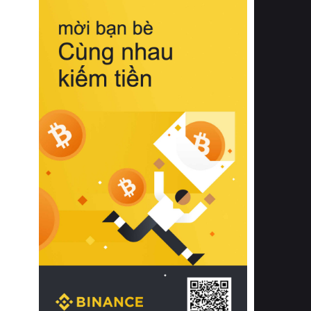
biệt từ bề mặt vải mềm mịn, khả năng
thoáng khí tuyệt vời cho đến độ đàn
hồi chuẩn xác của phần đệm nâng đỡ
cột sống.
Bên cạnh đó, việc lựa chọn các dòng
sản phẩm đạt chuẩn chất lượng quốc
tế còn giúp ngăn ngừa tình trạng kích
ứng da, hạn chế sự phát triển của vi
khuẩn và nấm mốc trong điều kiện
thời tiết nóng ẩm. Bạn có thể tìm hiểu
thêm các nghiên cứu khoa học về tác
động của giấc ngủ và môi trường
phòng ngủ đối với sức khỏe con
người tại Sleep Foundation (External
Link) để có cái nhìn toàn diện hơn.
2. Các tiêu chí vàng khi lựa chọn
chăn ga gối đệm cao cấp cho phòng
ngủ
Để sở hữu một bộ chăn ga gối đệm
cao cấp hoàn hảo cả về thẩm mỹ lẫn
công năng, người tiêu dùng cần cân
nhắc kỹ lưỡng các tiêu chí quan trọng