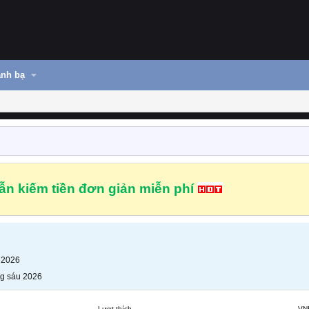
nh bạ
n kiếm tiền đơn giản miễn phí
 2026
g sáu 2026
Lượt thích
VN