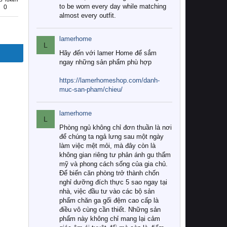
to be worn every day while matching
0
almost every outfit.
lamerhome
L
Hãy đến với lamer Home để sắm
ngay những sản phẩm phù hợp
https://lamerhomeshop.com/danh-
muc-san-pham/chieu/
lamerhome
L
Phòng ngủ không chỉ đơn thuần là nơi
để chúng ta ngả lưng sau một ngày
làm việc mệt mỏi, mà đây còn là
không gian riêng tư phản ánh gu thẩm
mỹ và phong cách sống của gia chủ.
Để biến căn phòng trở thành chốn
nghỉ dưỡng đích thực 5 sao ngay tại
nhà, việc đầu tư vào các bộ sản
phẩm chăn ga gối đệm cao cấp là
điều vô cùng cần thiết. Những sản
phẩm này không chỉ mang lại cảm