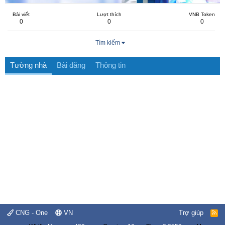
Bài viết
Lượt thích
VNB Token
0
0
0
Tìm kiếm
Tường nhà
Bài đăng
Thông tin
CNG - One
VN
Trợ giúp
R
S