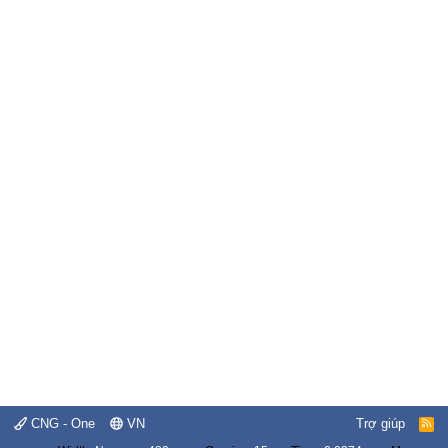
CNG - One
VN
Trợ giúp
R
S