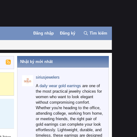
Đăng nhập
Đăng ký
Tìm kiếm
Nhật ký mới nhất
siriusjewelers
Binance
MEXC
A
daily wear gold earrings
are one of
the most practical jewelry choices for
women who want to look elegant
without compromising comfort.
Whether you're heading to the office,
attending college, working from home,
or meeting friends, the right pair of
gold earrings can complete your look
effortlessly. Lightweight, durable, and
timeless, these earrings are designed
B Token