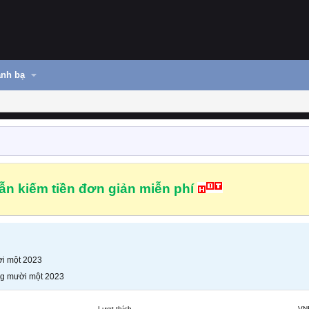
nh bạ
n kiếm tiền đơn giản miễn phí
i một 2023
g mười một 2023
Lượt thích
VN