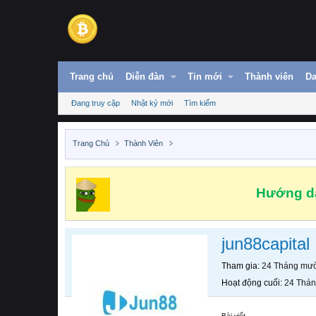
Trang chủ
Diễn đàn
Tin mới
Thành viên
Da
Đang truy cập
Nhật ký mới
Tìm kiếm
Trang Chủ
Thành Viên
Hướng dẫ
jun88capital
Tham gia
24 Tháng mườ
Hoạt động cuối
24 Thán
Bài viết