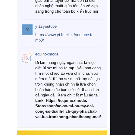
giác êm ái tuyệt đối mà còn là điểm
nhấn nghệ thuật giúp tôn lên vẻ đẹp
sang trọng cho toàn bộ kiến trúc nội
thất.
yt1syoutube
Tuy nhiên, giữa thị trường đa dạng
Y
với vô vàn thương hiệu và mẫu mã
https://www-yt1s.click/youtube-to-
như hiện nay, làm thế nào để chọn
mp3/
được những bộ chăn ga gối đệm cao
cấp thực sự chất lượng, phù hợp với
equinoxmode
khí hậu và nhu cầu sử dụng của gia
đình? Hãy cùng chúng tôi đi tìm lời
Đi làm hàng ngày ngại nhất là việc
giải đáp chi tiết qua bài viết dưới đây.
giặt ủi sơ mi phức tạp. Nếu bạn đang
tìm một chiếc áo vừa chỉn chu, vừa
1. Tại sao các gia đình hiện đại lại ưa
mềm mát thì áo sơ mi nữ tay dài lụa
chuộng chăn ga gối đệm cao cấp?
trơn không nhăn chính là lựa chọn
hoàn hảo giúp bạn giữ nét thanh lịch
Khác với các dòng sản phẩm thông
cả ngày dài. Xem chi tiết mẫu áo tại:
thường, những bộ chăn ga gối đệm
Link: Https: //equinoxmode.
cao cấp trải qua quy trình sản xuất
Store/shop/ao-so-mi-nu-tay-dai-
nghiêm ngặt từ khâu chọn lọc nguyên
cong-so-thanh-lich-quy-phaichat-
liệu tự nhiên đến công nghệ dệt
vai-lua-tronkhong-nhanthoang-mat/
nhuộm hiện đại không chứa hóa chất
độc hại. Khi sử dụng dòng sản phẩm
này, bạn sẽ cảm nhận rõ rệt sự khác