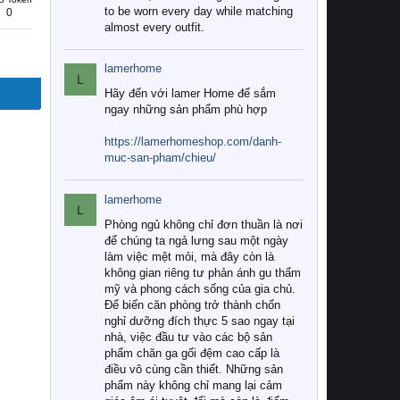
to be worn every day while matching
0
almost every outfit.
lamerhome
L
Hãy đến với lamer Home để sắm
ngay những sản phẩm phù hợp
https://lamerhomeshop.com/danh-
muc-san-pham/chieu/
lamerhome
L
Phòng ngủ không chỉ đơn thuần là nơi
để chúng ta ngả lưng sau một ngày
làm việc mệt mỏi, mà đây còn là
không gian riêng tư phản ánh gu thẩm
mỹ và phong cách sống của gia chủ.
Để biến căn phòng trở thành chốn
nghỉ dưỡng đích thực 5 sao ngay tại
nhà, việc đầu tư vào các bộ sản
phẩm chăn ga gối đệm cao cấp là
điều vô cùng cần thiết. Những sản
phẩm này không chỉ mang lại cảm