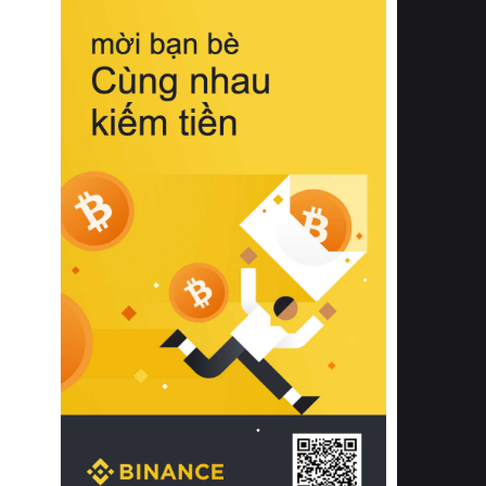
biệt từ bề mặt vải mềm mịn, khả năng
thoáng khí tuyệt vời cho đến độ đàn
hồi chuẩn xác của phần đệm nâng đỡ
cột sống.
Bên cạnh đó, việc lựa chọn các dòng
sản phẩm đạt chuẩn chất lượng quốc
tế còn giúp ngăn ngừa tình trạng kích
ứng da, hạn chế sự phát triển của vi
khuẩn và nấm mốc trong điều kiện
thời tiết nóng ẩm. Bạn có thể tìm hiểu
thêm các nghiên cứu khoa học về tác
động của giấc ngủ và môi trường
phòng ngủ đối với sức khỏe con
người tại Sleep Foundation (External
Link) để có cái nhìn toàn diện hơn.
2. Các tiêu chí vàng khi lựa chọn
chăn ga gối đệm cao cấp cho phòng
ngủ
Để sở hữu một bộ chăn ga gối đệm
cao cấp hoàn hảo cả về thẩm mỹ lẫn
công năng, người tiêu dùng cần cân
nhắc kỹ lưỡng các tiêu chí quan trọng