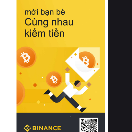
biệt từ bề mặt vải mềm mịn, khả năng
thoáng khí tuyệt vời cho đến độ đàn
hồi chuẩn xác của phần đệm nâng đỡ
cột sống.
Bên cạnh đó, việc lựa chọn các dòng
sản phẩm đạt chuẩn chất lượng quốc
tế còn giúp ngăn ngừa tình trạng kích
ứng da, hạn chế sự phát triển của vi
khuẩn và nấm mốc trong điều kiện
thời tiết nóng ẩm. Bạn có thể tìm hiểu
thêm các nghiên cứu khoa học về tác
động của giấc ngủ và môi trường
phòng ngủ đối với sức khỏe con
người tại Sleep Foundation (External
Link) để có cái nhìn toàn diện hơn.
2. Các tiêu chí vàng khi lựa chọn
chăn ga gối đệm cao cấp cho phòng
ngủ
Để sở hữu một bộ chăn ga gối đệm
cao cấp hoàn hảo cả về thẩm mỹ lẫn
công năng, người tiêu dùng cần cân
nhắc kỹ lưỡng các tiêu chí quan trọng