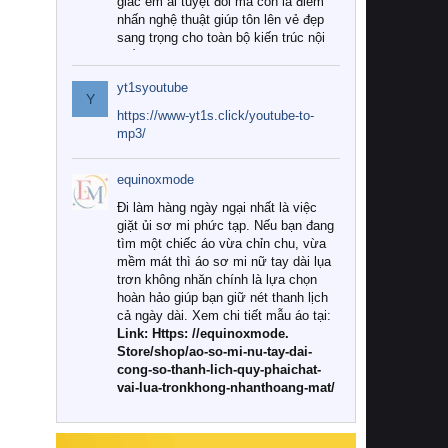
giác êm ái tuyệt đối mà còn là điểm
nhấn nghệ thuật giúp tôn lên vẻ đẹp
sang trọng cho toàn bộ kiến trúc nội
thất.
yt1syoutube
Tuy nhiên, giữa thị trường đa dạng
Y
với vô vàn thương hiệu và mẫu mã
https://www-yt1s.click/youtube-to-
như hiện nay, làm thế nào để chọn
mp3/
được những bộ chăn ga gối đệm cao
cấp thực sự chất lượng, phù hợp với
equinoxmode
khí hậu và nhu cầu sử dụng của gia
đình? Hãy cùng chúng tôi đi tìm lời
Đi làm hàng ngày ngại nhất là việc
giải đáp chi tiết qua bài viết dưới đây.
giặt ủi sơ mi phức tạp. Nếu bạn đang
tìm một chiếc áo vừa chỉn chu, vừa
1. Tại sao các gia đình hiện đại lại ưa
mềm mát thì áo sơ mi nữ tay dài lụa
chuộng chăn ga gối đệm cao cấp?
trơn không nhăn chính là lựa chọn
hoàn hảo giúp bạn giữ nét thanh lịch
Khác với các dòng sản phẩm thông
cả ngày dài. Xem chi tiết mẫu áo tại:
thường, những bộ chăn ga gối đệm
Link: Https: //equinoxmode.
cao cấp trải qua quy trình sản xuất
Store/shop/ao-so-mi-nu-tay-dai-
nghiêm ngặt từ khâu chọn lọc nguyên
cong-so-thanh-lich-quy-phaichat-
liệu tự nhiên đến công nghệ dệt
vai-lua-tronkhong-nhanthoang-mat/
nhuộm hiện đại không chứa hóa chất
độc hại. Khi sử dụng dòng sản phẩm
này, bạn sẽ cảm nhận rõ rệt sự khác