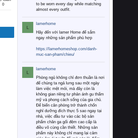
to be worn every day while matching
0
almost every outfit.
lamerhome
L
Hãy đến với lamer Home để sắm
ngay những sản phẩm phù hợp
https://lamerhomeshop.com/danh-
muc-san-pham/chieu/
lamerhome
L
Phòng ngủ không chỉ đơn thuần là nơi
để chúng ta ngả lưng sau một ngày
làm việc mệt mỏi, mà đây còn là
không gian riêng tư phản ánh gu thẩm
mỹ và phong cách sống của gia chủ.
Để biến căn phòng trở thành chốn
nghỉ dưỡng đích thực 5 sao ngay tại
nhà, việc đầu tư vào các bộ sản
phẩm chăn ga gối đệm cao cấp là
điều vô cùng cần thiết. Những sản
phẩm này không chỉ mang lại cảm