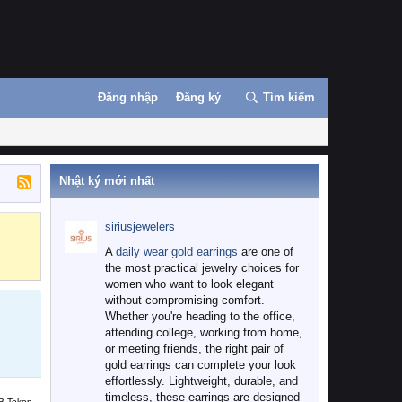
Đăng nhập
Đăng ký
Tìm kiếm
Nhật ký mới nhất
siriusjewelers
Binance
MEXC
A
daily wear gold earrings
are one of
the most practical jewelry choices for
women who want to look elegant
without compromising comfort.
Whether you're heading to the office,
attending college, working from home,
or meeting friends, the right pair of
gold earrings can complete your look
effortlessly. Lightweight, durable, and
timeless, these earrings are designed
B Token