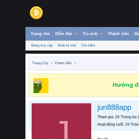
Trang chủ
Diễn đàn
Tin mới
Thành viên
Da
Đang truy cập
Nhật ký mới
Tìm kiếm
Trang Chủ
Thành Viên
Hướng dẫ
jun888app
J
Tham gia
29 Tháng ba 
Hoạt động cuối
29 Thán
Bài viết