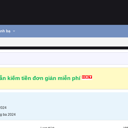
nh bạ
n kiếm tiền đơn giản miễn phí
2024
g ba 2024
Lượt thích
VN