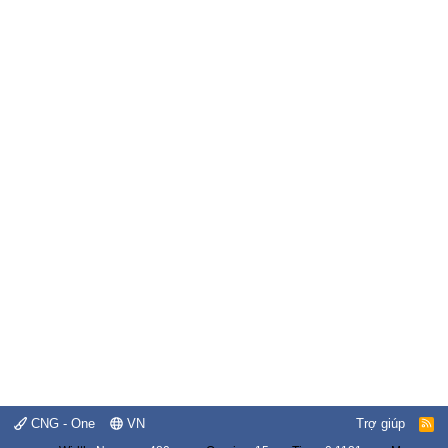
CNG - One
VN
Trợ giúp
R
S