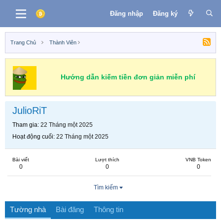
Đăng nhập
Đăng ký
Trang Chủ
Thành Viên
Hướng dẫn kiếm tiền đơn giản miễn phí
JulioRiT
Tham gia
22 Tháng một 2025
Hoạt động cuối
22 Tháng một 2025
Bài viết
Lượt thích
VNB Token
0
0
0
Tìm kiếm
Tường nhà
Bài đăng
Thông tin