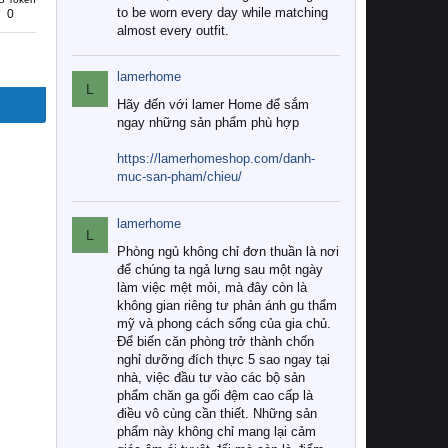
to be worn every day while matching
0
almost every outfit.
lamerhome
L
Hãy đến với lamer Home để sắm
ngay những sản phẩm phù hợp
https://lamerhomeshop.com/danh-
muc-san-pham/chieu/
lamerhome
L
Phòng ngủ không chỉ đơn thuần là nơi
để chúng ta ngả lưng sau một ngày
làm việc mệt mỏi, mà đây còn là
không gian riêng tư phản ánh gu thẩm
mỹ và phong cách sống của gia chủ.
Để biến căn phòng trở thành chốn
nghỉ dưỡng đích thực 5 sao ngay tại
nhà, việc đầu tư vào các bộ sản
phẩm chăn ga gối đệm cao cấp là
điều vô cùng cần thiết. Những sản
phẩm này không chỉ mang lại cảm