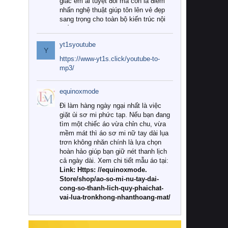
giác êm ái tuyệt đối mà còn là điểm
nhấn nghệ thuật giúp tôn lên vẻ đẹp
sang trọng cho toàn bộ kiến trúc nội
thất.
yt1syoutube
Tuy nhiên, giữa thị trường đa dạng
Y
với vô vàn thương hiệu và mẫu mã
https://www-yt1s.click/youtube-to-
như hiện nay, làm thế nào để chọn
mp3/
được những bộ chăn ga gối đệm cao
cấp thực sự chất lượng, phù hợp với
equinoxmode
khí hậu và nhu cầu sử dụng của gia
đình? Hãy cùng chúng tôi đi tìm lời
Đi làm hàng ngày ngại nhất là việc
giải đáp chi tiết qua bài viết dưới đây.
giặt ủi sơ mi phức tạp. Nếu bạn đang
tìm một chiếc áo vừa chỉn chu, vừa
1. Tại sao các gia đình hiện đại lại ưa
mềm mát thì áo sơ mi nữ tay dài lụa
chuộng chăn ga gối đệm cao cấp?
trơn không nhăn chính là lựa chọn
hoàn hảo giúp bạn giữ nét thanh lịch
Khác với các dòng sản phẩm thông
cả ngày dài. Xem chi tiết mẫu áo tại:
thường, những bộ chăn ga gối đệm
Link: Https: //equinoxmode.
cao cấp trải qua quy trình sản xuất
Store/shop/ao-so-mi-nu-tay-dai-
nghiêm ngặt từ khâu chọn lọc nguyên
cong-so-thanh-lich-quy-phaichat-
liệu tự nhiên đến công nghệ dệt
vai-lua-tronkhong-nhanthoang-mat/
nhuộm hiện đại không chứa hóa chất
độc hại. Khi sử dụng dòng sản phẩm
này, bạn sẽ cảm nhận rõ rệt sự khác