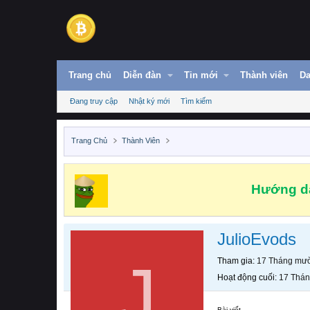
Trang chủ
Diễn đàn
Tin mới
Thành viên
Da
Đang truy cập
Nhật ký mới
Tìm kiếm
Trang Chủ
Thành Viên
Hướng dẫ
JulioEvods
J
Tham gia
17 Tháng mườ
Hoạt động cuối
17 Thán
Bài viết