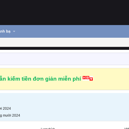
nh bạ
n kiếm tiền đơn giản miễn phí
i 2024
g mười 2024
Lượt thích
VN