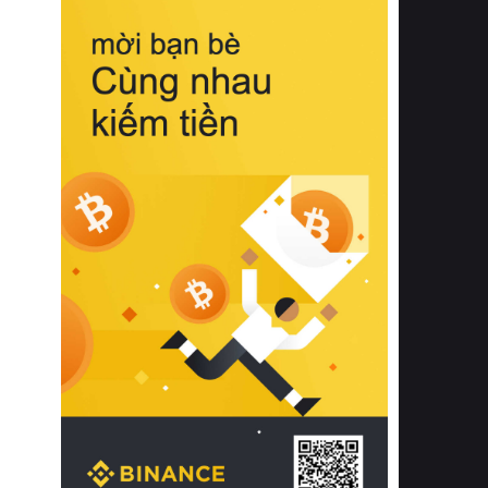
biệt từ bề mặt vải mềm mịn, khả năng
thoáng khí tuyệt vời cho đến độ đàn
hồi chuẩn xác của phần đệm nâng đỡ
cột sống.
Bên cạnh đó, việc lựa chọn các dòng
sản phẩm đạt chuẩn chất lượng quốc
tế còn giúp ngăn ngừa tình trạng kích
ứng da, hạn chế sự phát triển của vi
khuẩn và nấm mốc trong điều kiện
thời tiết nóng ẩm. Bạn có thể tìm hiểu
thêm các nghiên cứu khoa học về tác
động của giấc ngủ và môi trường
phòng ngủ đối với sức khỏe con
người tại Sleep Foundation (External
Link) để có cái nhìn toàn diện hơn.
2. Các tiêu chí vàng khi lựa chọn
chăn ga gối đệm cao cấp cho phòng
ngủ
Để sở hữu một bộ chăn ga gối đệm
cao cấp hoàn hảo cả về thẩm mỹ lẫn
công năng, người tiêu dùng cần cân
nhắc kỹ lưỡng các tiêu chí quan trọng