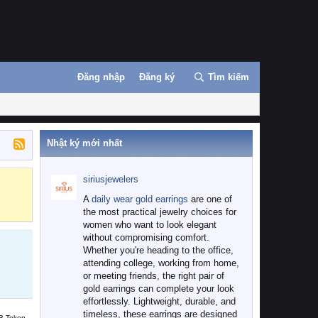
Đăng nhập
Đăng ký
Tìm kiếm
Nhật ký mới nhất
siriusjewelers
Binance
MEXC
A
daily wear gold earrings
are one of
the most practical jewelry choices for
women who want to look elegant
without compromising comfort.
Whether you're heading to the office,
attending college, working from home,
or meeting friends, the right pair of
gold earrings can complete your look
effortlessly. Lightweight, durable, and
timeless, these earrings are designed
B Token