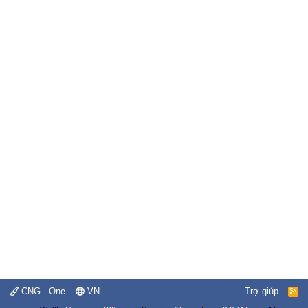
CNG - One
VN
Trợ giúp
R
S