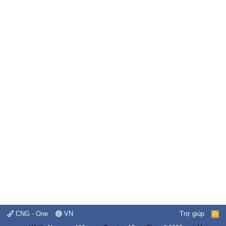
CNG - One
VN
Trợ giúp
R
S