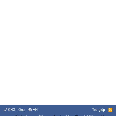
CNG - One
VN
Trợ giúp
R
S