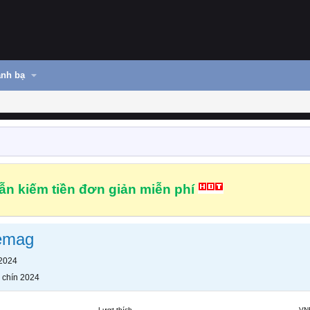
nh bạ
n kiếm tiền đơn giản miễn phí
emag
 2024
 chín 2024
Lượt thích
VN