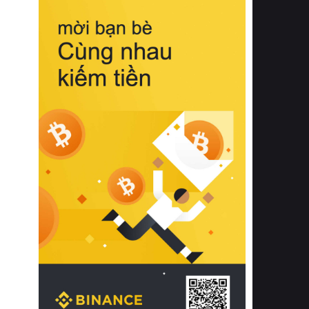
biệt từ bề mặt vải mềm mịn, khả năng
thoáng khí tuyệt vời cho đến độ đàn
hồi chuẩn xác của phần đệm nâng đỡ
cột sống.
Bên cạnh đó, việc lựa chọn các dòng
sản phẩm đạt chuẩn chất lượng quốc
tế còn giúp ngăn ngừa tình trạng kích
ứng da, hạn chế sự phát triển của vi
khuẩn và nấm mốc trong điều kiện
thời tiết nóng ẩm. Bạn có thể tìm hiểu
thêm các nghiên cứu khoa học về tác
động của giấc ngủ và môi trường
phòng ngủ đối với sức khỏe con
người tại Sleep Foundation (External
Link) để có cái nhìn toàn diện hơn.
2. Các tiêu chí vàng khi lựa chọn
chăn ga gối đệm cao cấp cho phòng
ngủ
Để sở hữu một bộ chăn ga gối đệm
cao cấp hoàn hảo cả về thẩm mỹ lẫn
công năng, người tiêu dùng cần cân
nhắc kỹ lưỡng các tiêu chí quan trọng