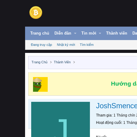
Trang chủ
Diễn đàn
Tin mới
Thành viên
Da
Đang truy cập
Nhật ký mới
Tìm kiếm
Trang Chủ
Thành Viên
Hướng dẫ
JoshSmenc
J
Tham gia
1 Tháng chín
Hoạt động cuối
1 Tháng
Bài viết