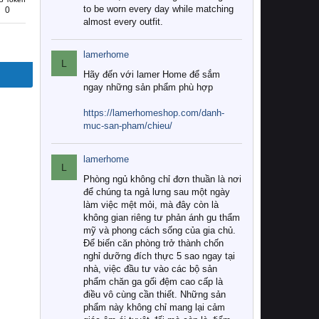
to be worn every day while matching
0
almost every outfit.
lamerhome
L
Hãy đến với lamer Home để sắm
ngay những sản phẩm phù hợp
https://lamerhomeshop.com/danh-
muc-san-pham/chieu/
lamerhome
L
Phòng ngủ không chỉ đơn thuần là nơi
để chúng ta ngả lưng sau một ngày
làm việc mệt mỏi, mà đây còn là
không gian riêng tư phản ánh gu thẩm
mỹ và phong cách sống của gia chủ.
Để biến căn phòng trở thành chốn
nghỉ dưỡng đích thực 5 sao ngay tại
nhà, việc đầu tư vào các bộ sản
phẩm chăn ga gối đệm cao cấp là
điều vô cùng cần thiết. Những sản
phẩm này không chỉ mang lại cảm