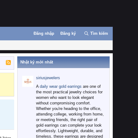
Đăng nhập
Đăng ký
Tìm kiếm
Nhật ký mới nhất
siriusjewelers
Binance
MEXC
A
daily wear gold earrings
are one of
the most practical jewelry choices for
women who want to look elegant
without compromising comfort.
Whether you're heading to the office,
attending college, working from home,
or meeting friends, the right pair of
gold earrings can complete your look
effortlessly. Lightweight, durable, and
timeless, these earrings are designed
B Token