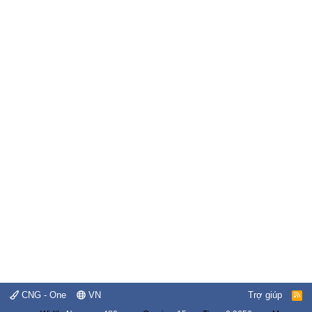
CNG - One
VN
Trợ giúp
R
S