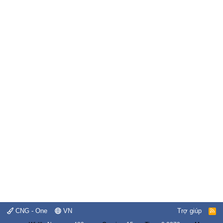
CNG - One
VN
Trợ giúp
R
S