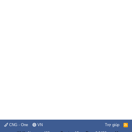
CNG - One
VN
Trợ giúp
R
S