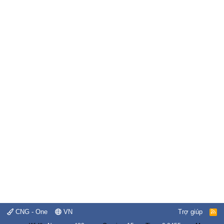
CNG - One
VN
Trợ giúp
R
S