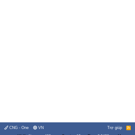
CNG - One
VN
Trợ giúp
R
S