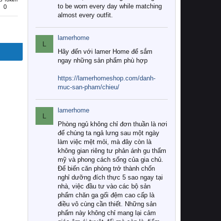
to be worn every day while matching
0
almost every outfit.
lamerhome
L
Hãy đến với lamer Home để sắm
ngay những sản phẩm phù hợp
https://lamerhomeshop.com/danh-
muc-san-pham/chieu/
lamerhome
L
Phòng ngủ không chỉ đơn thuần là nơi
để chúng ta ngả lưng sau một ngày
làm việc mệt mỏi, mà đây còn là
không gian riêng tư phản ánh gu thẩm
mỹ và phong cách sống của gia chủ.
Để biến căn phòng trở thành chốn
nghỉ dưỡng đích thực 5 sao ngay tại
nhà, việc đầu tư vào các bộ sản
phẩm chăn ga gối đệm cao cấp là
điều vô cùng cần thiết. Những sản
phẩm này không chỉ mang lại cảm