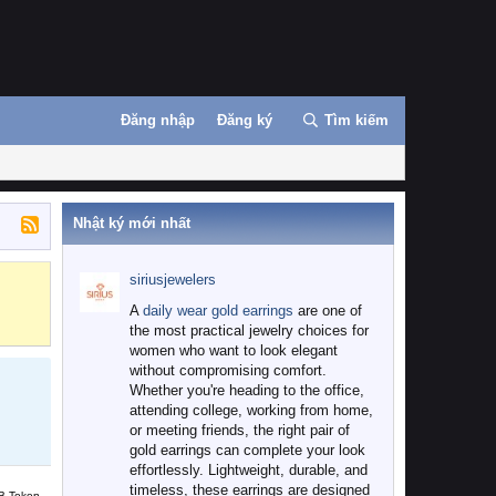
Đăng nhập
Đăng ký
Tìm kiếm
Nhật ký mới nhất
siriusjewelers
Binance
MEXC
A
daily wear gold earrings
are one of
the most practical jewelry choices for
women who want to look elegant
without compromising comfort.
Whether you're heading to the office,
attending college, working from home,
or meeting friends, the right pair of
gold earrings can complete your look
effortlessly. Lightweight, durable, and
timeless, these earrings are designed
B Token