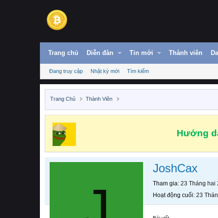
Trang chủ
Diễn đàn
Tin mới
Thành viên
Da
Đang truy cập
Nhật ký mới
Tìm kiếm
Trang Chủ
Thành Viên
Hướng dẫ
JoshCax
J
Tham gia
23 Tháng hai
Hoạt động cuối
23 Thán
Bài viết