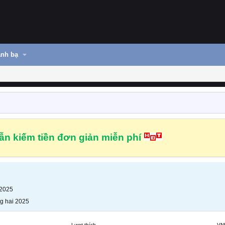
nh bạ
n kiếm tiền đơn giản miễn phí
 2025
g hai 2025
Lượt thích
VN