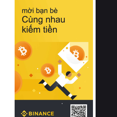
biệt từ bề mặt vải mềm mịn, khả năng
thoáng khí tuyệt vời cho đến độ đàn
hồi chuẩn xác của phần đệm nâng đỡ
cột sống.
Bên cạnh đó, việc lựa chọn các dòng
sản phẩm đạt chuẩn chất lượng quốc
tế còn giúp ngăn ngừa tình trạng kích
ứng da, hạn chế sự phát triển của vi
khuẩn và nấm mốc trong điều kiện
thời tiết nóng ẩm. Bạn có thể tìm hiểu
thêm các nghiên cứu khoa học về tác
động của giấc ngủ và môi trường
phòng ngủ đối với sức khỏe con
người tại Sleep Foundation (External
Link) để có cái nhìn toàn diện hơn.
2. Các tiêu chí vàng khi lựa chọn
chăn ga gối đệm cao cấp cho phòng
ngủ
Để sở hữu một bộ chăn ga gối đệm
cao cấp hoàn hảo cả về thẩm mỹ lẫn
công năng, người tiêu dùng cần cân
nhắc kỹ lưỡng các tiêu chí quan trọng