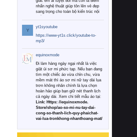
giác êm ái tuyệt đối mà còn là điểm
nhấn nghệ thuật giúp tôn lên vẻ đẹp
sang trọng cho toàn bộ kiến trúc nội
thất.
yt1syoutube
Tuy nhiên, giữa thị trường đa dạng
Y
với vô vàn thương hiệu và mẫu mã
https://www-yt1s.click/youtube-to-
như hiện nay, làm thế nào để chọn
mp3/
được những bộ chăn ga gối đệm cao
cấp thực sự chất lượng, phù hợp với
equinoxmode
khí hậu và nhu cầu sử dụng của gia
đình? Hãy cùng chúng tôi đi tìm lời
Đi làm hàng ngày ngại nhất là việc
giải đáp chi tiết qua bài viết dưới đây.
giặt ủi sơ mi phức tạp. Nếu bạn đang
tìm một chiếc áo vừa chỉn chu, vừa
1. Tại sao các gia đình hiện đại lại ưa
mềm mát thì áo sơ mi nữ tay dài lụa
chuộng chăn ga gối đệm cao cấp?
trơn không nhăn chính là lựa chọn
hoàn hảo giúp bạn giữ nét thanh lịch
Khác với các dòng sản phẩm thông
cả ngày dài. Xem chi tiết mẫu áo tại:
thường, những bộ chăn ga gối đệm
Link: Https: //equinoxmode.
cao cấp trải qua quy trình sản xuất
Store/shop/ao-so-mi-nu-tay-dai-
nghiêm ngặt từ khâu chọn lọc nguyên
cong-so-thanh-lich-quy-phaichat-
liệu tự nhiên đến công nghệ dệt
vai-lua-tronkhong-nhanthoang-mat/
nhuộm hiện đại không chứa hóa chất
độc hại. Khi sử dụng dòng sản phẩm
này, bạn sẽ cảm nhận rõ rệt sự khác