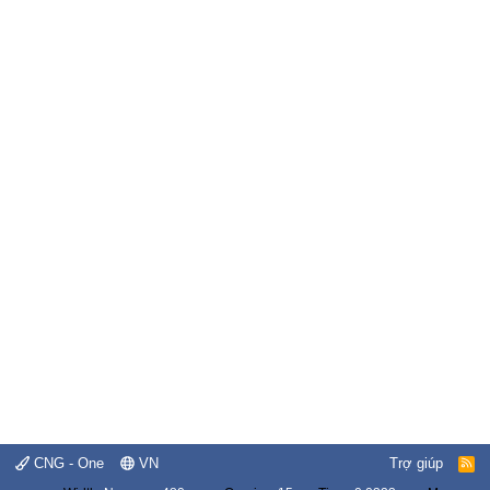
CNG - One
VN
Trợ giúp
R
S