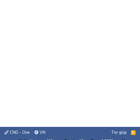
CNG - One
VN
Trợ giúp
R
S